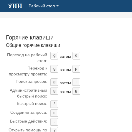
Рабочий стол
Горячие клавиши
Общие горячие клавиши
Переход на рабочий
g
d
затем
стол:
Переход к
g
p
затем
просмотру проекта:
Поиск запросов:
g
i
затем
Административный
g
g
затем
быстрый поиск:
Быстрый поиск:
/
Создание запроса:
c
Быстрые действия:
.
Открыть помощь по
?